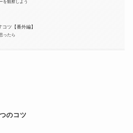
ーを観察しよう
すコツ【番外編】
思ったら
4つのコツ